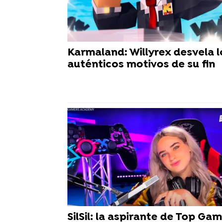
Karmaland: Willyrex desvela l
auténticos motivos de su fin
SilSil: la aspirante de Top Ga