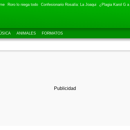
eme
Roro lo niega todo
Confesionario Rosalía: La Joaqui
¿Plagia Karol G a
ÚSICA
ANIMALES
FORMATOS