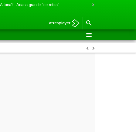
 Aitana?
Ariana grande "se retira"
Anterior
Siguiente