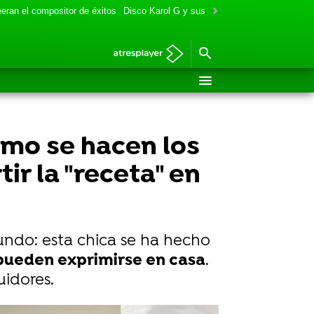
eran el compositor de éxitos
Disco Karol G y sus colaboraciones
Aitana y
ómo se hacen los
ir la "receta" en
undo: esta chica se ha hecho
pueden exprimirse en casa
.
uidores.