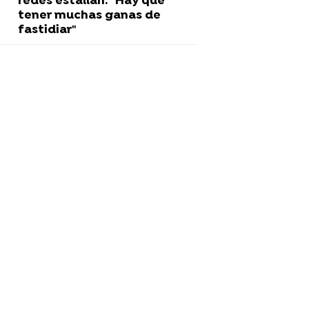
redes estallan: "Hay que
tener muchas ganas de
fastidiar"