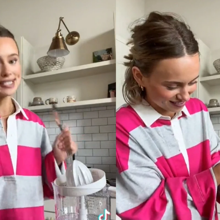
Whatsapp
Facebook
X
Flipboa
 en las redes sociales, cualquiera diría
 nacido en Estados Unidos
viven en un