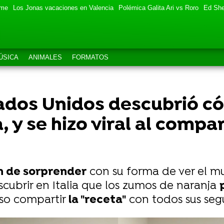
eme
Los Jonas vacaciones en Valencia
Polémica Galita Ari vs Roro
Ed She
ÚSICA
ANIMALES
FORMATOS
tados Unidos descubrió c
y se hizo viral al compart
n de sorprender
con su forma de ver el m
scubrir en Italia que los zumos de naranja
so compartir
la "receta"
con todos sus seg