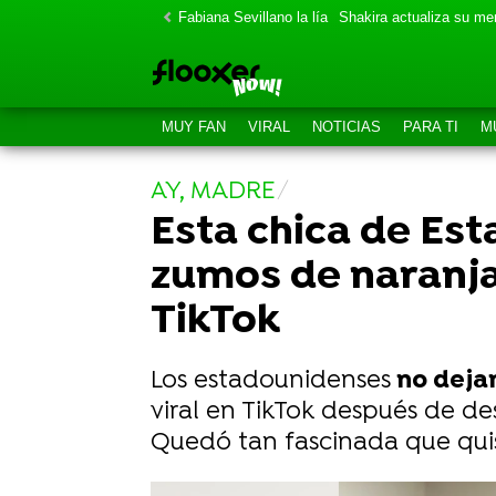
Fabiana Sevillano la lía
Shakira actualiza su m
MUY FAN
VIRAL
NOTICIAS
PARA TI
M
AY, MADRE
Esta chica de Es
zumos de naranja, 
TikTok
Los estadounidenses
no deja
viral en TikTok después de de
Quedó tan fascinada que qui