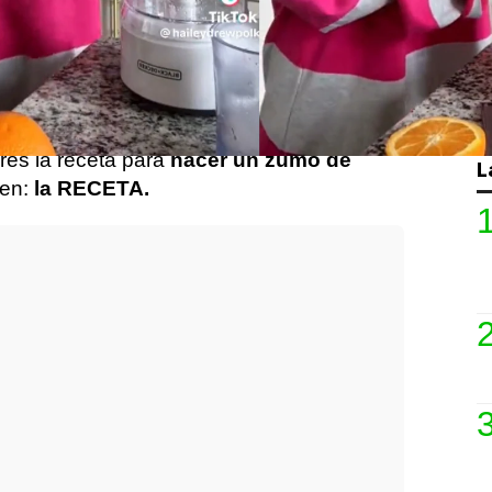
e lo orgullosos que puedan estar de su
ay aspectos en los que están
tan cerrados
do deciden viajar más allá de sus
sintiendo verdaderos
shocks culturales.
iktoker, que se ha hecho viral después de
res la receta para
hacer un zumo de
L
ien:
la RECETA.