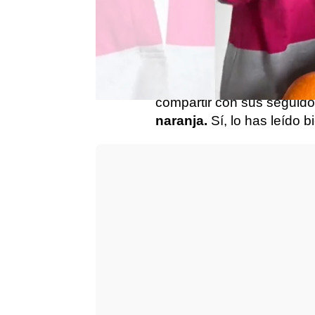
mundo aparte.
Más allá d
país y sus tradiciones, h
a otras culturas que, cuan
fronteras, pueden acabar 
Este fue el caso de esta t
compartir con sus seguido
naranja.
Sí, lo has leído b