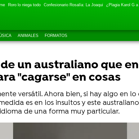
eme
Roro lo niega todo
Confesionario Rosalía: La Joaqui
¿Plagia Karol G a
ÚSICA
ANIMALES
FORMATOS
va de un australiano que 
ara "cagarse" en cosas
nte versátil. Ahora bien, si hay algo en lo
edida es en los insultos y este australian
l idioma de una forma muy particular.
estadounidense que criticó la ropa tendida en los balco