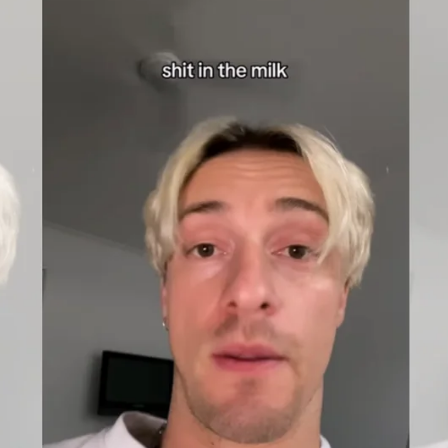
Whatsapp
Facebook
X
Flipboa
s una de las principales fortalezas de
la
 muchas formas de expresar un mismo