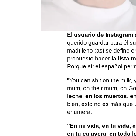
mensaje y dominarlas toda
especial si lo que querem
no, insultar
.
El usuario de Instagram
querido guardar para él s
madrileño (así se define en
propuesto hacer
la lista
Porque sí: el español per
"You can shit on the milk, 
mum, on their mum, on God
leche, en los muertos, e
bien, esto no es más que
enumera.
"En mi vida, en tu vida, 
en tu calavera, en todo 