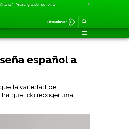
 Aitana?
Ariana grande "se retira"
enseña español a
 que la variedad de
o ha querido recoger una
nes de Europa