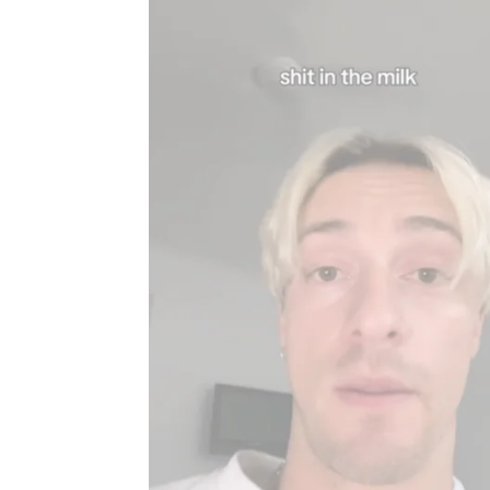
Flooxer Now
Publicado:
14 de agosto de 2025, 10:39
La
riqueza del lenguaje
e
cultura hispana
. Tenemos