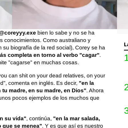
s resulta de lo más embriagador. En
os hacer es
quejarnos, maldecir o, cómo
 @coreyyy.exe
bien lo sabe y no se ha
us conocimientos. Como australiano y
L
 su biografía de la red social), Corey se ha
 más completa en torno al verbo "cagar"
.
mite "cagarse" en muchas cosas.
you can shit on your dead relatives, on your
", comenta en inglés. Es decir,
"en la
n tu madre, en su madre, en Dios"
. Ahora
 unos pocos ejemplos de los muchos que
en su vida"
, continúa,
"en la mar salada,
lo que se menea"
. Y es que así es nuestro