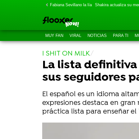
Fabiana Sevillano la lía
Shakira actualiza su m
MUY FAN
VIRAL
NOTICIAS
PARA TI
M
I SHIT ON MILK
La lista definiti
sus seguidores p
El español es un idioma altame
expresiones destaca en gran m
práctica lista para enseñar e
La divertida respuesta a una chica 