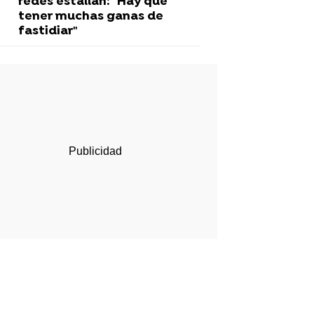
redes estallan: "Hay que
tener muchas ganas de
fastidiar"