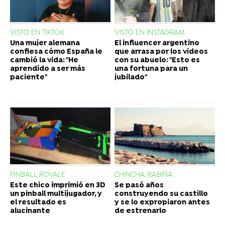
VISTO EN TIKTOK
VISTO EN INSTAGRAM
Una mujer alemana
El influencer argentino
confiesa cómo España le
que arrasa por los vídeos
cambió la vida: "He
con su abuelo: "Esto es
aprendido a ser más
una fortuna para un
paciente"
jubilado"
PINBALL ROYALE
CHINCHA RABIÑA
Este chico imprimió en 3D
Se pasó años
un pinball multijugador, y
construyendo su castillo
el resultado es
y se lo expropiaron antes
alucinante
de estrenarlo