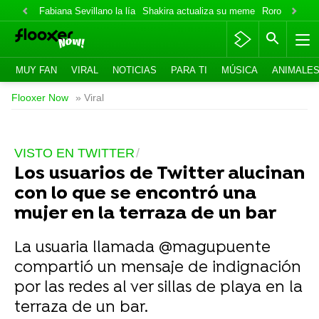
Fabiana Sevillano la lía
Shakira actualiza su meme
Roro lo niega
MUY FAN
VIRAL
NOTICIAS
PARA TI
MÚSICA
ANIMALE
Flooxer Now
» Viral
VISTO EN TWITTER
Los usuarios de Twitter alucinan
con lo que se encontró una
mujer en la terraza de un bar
La usuaria llamada @magupuente
compartió un mensaje de indignación
por las redes al ver sillas de playa en la
terraza de un bar.