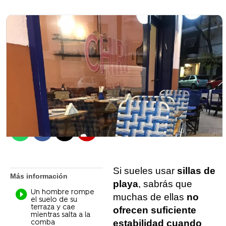
Mario Fernández
Madrid
Publicado:
31 de mayo de 2022, 16:43
Whatsapp
Facebook
X
Flipboard
Si sueles usar
sillas de
Más información
playa
, sabrás que
Un hombre rompe
muchas de ellas
no
el suelo de su
terraza y cae
ofrecen suficiente
mientras salta a la
estabilidad cuando
comba