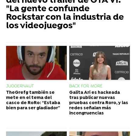
del nuevo tráiler de GTA VI:
"La gente confunde
Rockstar con la industria de
los videojuegos"
JUGGERNAUT
BACK FOR MORE
TheGrefg también se
Galita Ari es hackeada
mete en el tema del
tras publicar nuevas
casco de RoRo: “Estaba
pruebas contra Roro, y las
bien para ser gladiador”
redes señalan más
incongruencias