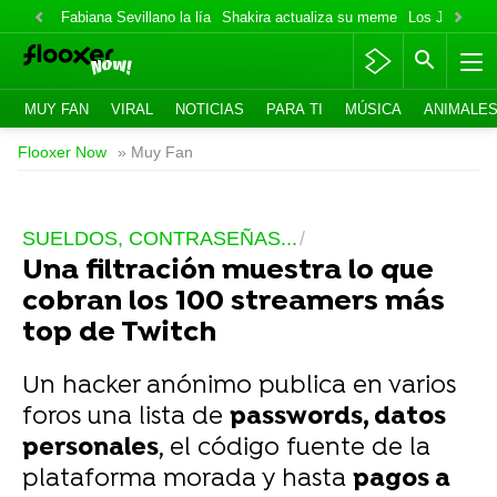
Fabiana Sevillano la lía
Shakira actualiza su meme
Los Jonas va
MUY FAN
VIRAL
NOTICIAS
PARA TI
MÚSICA
ANIMALE
Flooxer Now
» Muy Fan
SUELDOS, CONTRASEÑAS...
Una filtración muestra lo que
cobran los 100 streamers más
top de Twitch
Un hacker anónimo publica en varios
foros una lista de
passwords, datos
personales
, el código fuente de la
plataforma morada y hasta
pagos a