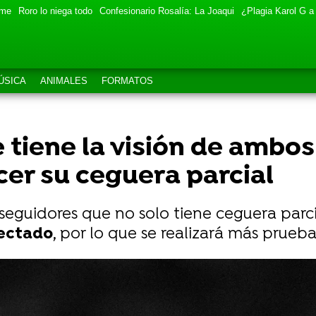
eme
Roro lo niega todo
Confesionario Rosalía: La Joaqui
¿Plagia Karol G a
ÚSICA
ANIMALES
FORMATOS
 tiene la visión de ambos
er su ceguera parcial
 seguidores que no solo tiene ceguera parci
fectado
, por lo que se realizará más prueba