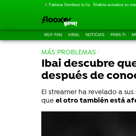
Fabiana Sevillano la lía
Shakira actualiza su m
MUY FAN
VIRAL
NOTICIAS
PARA TI
M
MÁS PROBLEMAS
Ibai descubre que
después de conoc
El streamer ha revelado a sus
que
el otro también está a