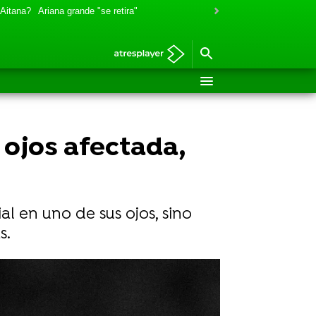
 Aitana?
Ariana grande "se retira"
 ojos afectada,
al en uno de sus ojos, sino
s.