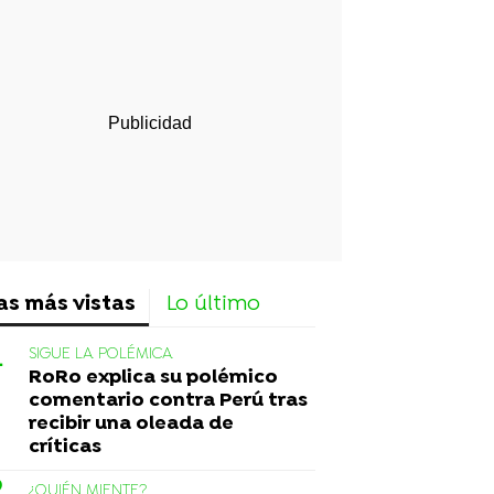
rd
as más vistas
Lo último
SIGUE LA POLÉMICA
RoRo explica su polémico
comentario contra Perú tras
recibir una oleada de
críticas
¿QUIÉN MIENTE?