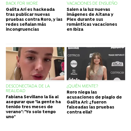
BACK FOR MORE
VACACIONES DE ENSUEÑO
Galita Ari es hackeada
Salen a la luz nuevas
tras publicar nuevas
imágenes de Aitana y
pruebas contra Roro, y las
Plex durante sus
redes señalan más
románticas vacaciones
incongruencias
en Ibiza
DESCONECTADA DE LA
¿QUIÉN MIENTE?
REALIDAD
Roro niega las
Fabiana Sevillano la lía al
acusaciones de plagio de
asegurar que "la gente ha
Galita Ari: ¿fueron
tenido tres meses de
falseadas las pruebas
verano": "Yo solo tengo
contra ella?
uno"