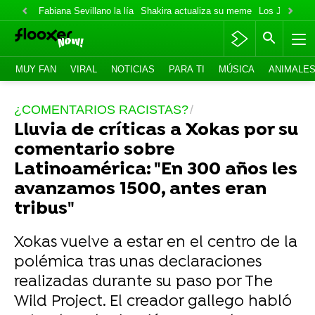
Fabiana Sevillano la lía
Shakira actualiza su meme
Los Jonas va
MUY FAN
VIRAL
NOTICIAS
PARA TI
MÚSICA
ANIMALE
¿COMENTARIOS RACISTAS?
Lluvia de críticas a Xokas por su
comentario sobre
Latinoamérica: "En 300 años les
avanzamos 1500, antes eran
tribus"
Xokas vuelve a estar en el centro de la
polémica tras unas declaraciones
realizadas durante su paso por The
Wild Project. El creador gallego habló