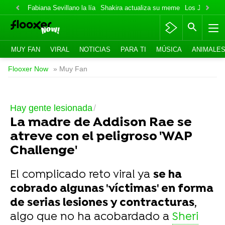
Fabiana Sevillano la lía
Shakira actualiza su meme
Los Jonas va
MUY FAN
VIRAL
NOTICIAS
PARA TI
MÚSICA
ANIMALE
Flooxer Now
» Muy Fan
Hay gente lesionada
La madre de Addison Rae se
atreve con el peligroso 'WAP
Challenge'
El complicado reto viral ya
se ha
cobrado algunas 'víctimas' en forma
de serias lesiones y contracturas
,
algo que no ha acobardado a
Sheri