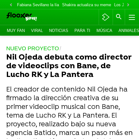
Fabiana Sevillano la lía
Shakira actualiza su meme
Los Jonas va
MUY FAN
VIRAL
NOTICIAS
PARA TI
MÚSICA
ANIMALE
NUEVO PROYECTO
Nil Ojeda debuta como director
de videoclips con Bane, de
Lucho RK y La Pantera
El creador de contenido Nil Ojeda ha
firmado la dirección creativa de su
primer videoclip musical con Bane,
tema de Lucho RK y La Pantera. El
proyecto, realizado bajo su nueva
agencia Batido, marca un paso más en