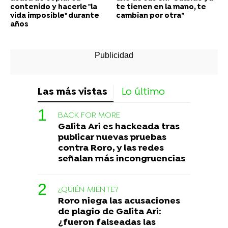
contenido y hacerle "la
te tienen en la mano, te
vida imposible" durante
cambian por otra”
años
Las más vistas
Lo último
BACK FOR MORE
Galita Ari es hackeada tras
publicar nuevas pruebas
contra Roro, y las redes
señalan más incongruencias
¿QUIÉN MIENTE?
Roro niega las acusaciones
de plagio de Galita Ari:
¿fueron falseadas las