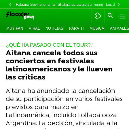
Fabiana Sevillano la lía
Shakira actualiza su meme
Los Jonas va
MUY FAN
VIRAL
NOTICIAS
PARA TI
MÚSICA
ANIMALE
¿QUÉ HA PASADO CON EL TOUR?
Aitana cancela todos sus
conciertos en festivales
latinoamericanos y le llueven
las críticas
Aitana ha anunciado la cancelación
de su participación en varios festivales
previstos para marzo en
Latinoamérica, incluido Lollapalooza
Argentina. La decisión, vinculada a la