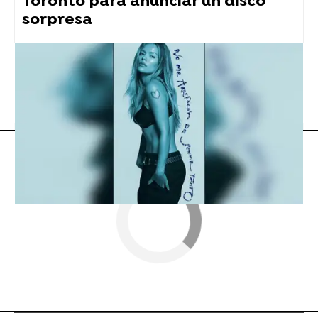
Toronto para anunciar un disco
sorpresa
Bad Bunny
Flooxer Now
» Música