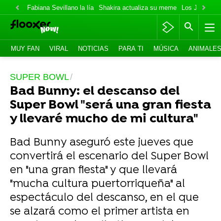
Fabiana Sevillano la lía
Shakira actualiza su meme
Los Jonas va
MUY FAN
VIRAL
NOTICIAS
PARA TI
MÚSICA
ANIMALE
SUPER BOWL
Bad Bunny: el descanso del
Super Bowl "será una gran fiesta
y llevaré mucho de mi cultura"
Bad Bunny aseguró este jueves que
convertirá el escenario del Super Bowl
en "una gran fiesta" y que llevará
"mucha cultura puertorriqueña" al
espectáculo del descanso, en el que
se alzará como el primer artista en