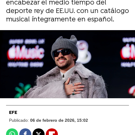
encabezar el medio tiempo del
deporte rey de EE.UU. con un catálogo
musical íntegramente en español.
Vídeo: Reuters Foto:
Bad Bunny hace historia al ganar el Grammy
a mejor disco del año y carga contra ICE: "No
somos salvajes, no somos animales, no
somos aliens. Somos humanos"
EFE
Publicado:
06 de febrero de 2026, 15:02