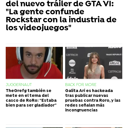
del nuevo tráiler de GTA VI:
"La gente confunde
Rockstar con la industria de
los videojuegos"
JUGGERNAUT
BACK FOR MORE
TheGrefg también se
Galita Ari es hackeada
mete en el tema del
tras publicar nuevas
casco de RoRo: “Estaba
pruebas contra Roro, y las
bien para ser gladiador”
redes señalan más
incongruencias