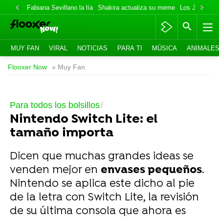
Fabiana Sevillano la lía
Shakira actualiza su meme
Los Jonas va
MUY FAN
VIRAL
NOTICIAS
PARA TI
MÚSICA
ANIMALE
Flooxer Now
» Muy Fan
Para todos los bolsillos
Nintendo Switch Lite: el
tamaño importa
Dicen que muchas grandes ideas se
venden mejor en
envases pequeños
.
Nintendo se aplica este dicho al pie
de la letra con Switch Lite, la revisión
de su última consola que ahora es