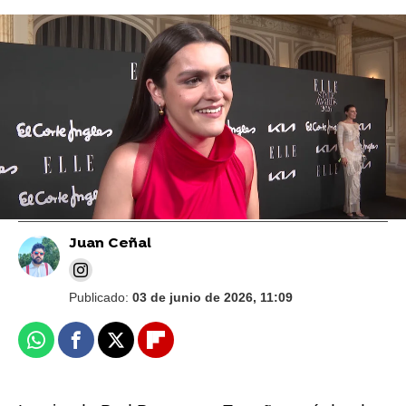
Europa Press
¿Cuánto facturará Bad Bunny con su gira
en España? Las cifras detrás del mayor
fenómeno musical del año
Juan Ceñal
Publicado:
03 de junio de 2026, 11:09
Whatsapp
Facebook
X
Flipboard