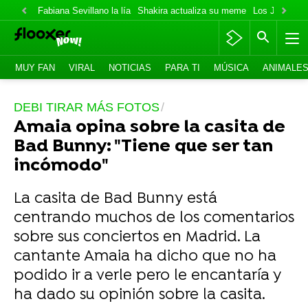
Fabiana Sevillano la lía
Shakira actualiza su meme
Los Jonas va
MUY FAN
VIRAL
NOTICIAS
PARA TI
MÚSICA
ANIMALE
DEBI TIRAR MÁS FOTOS
Amaia opina sobre la casita de
Bad Bunny: "Tiene que ser tan
incómodo"
La casita de Bad Bunny está
centrando muchos de los comentarios
sobre sus conciertos en Madrid. La
cantante Amaia ha dicho que no ha
podido ir a verle pero le encantaría y
ha dado su opinión sobre la casita.