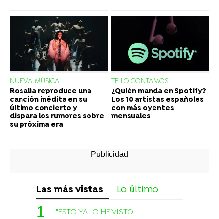
NUEVA MÚSICA
TE LO CONTAMOS
Rosalía reproduce una
¿Quién manda en Spotify?
canción inédita en su
Los 10 artistas españoles
último concierto y
con más oyentes
dispara los rumores sobre
mensuales
su próxima era
Las más vistas
Lo último
"ESTO YA LO HE VISTO"