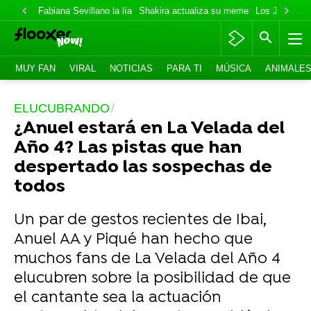
Fabiana Sevillano la lía
Shakira actualiza su meme
Los Jonas va
MUY FAN
VIRAL
NOTICIAS
PARA TI
MÚSICA
ANIMALE
ELUCUBRANDO
¿Anuel estará en La Velada del
Año 4? Las pistas que han
despertado las sospechas de
todos
Un par de gestos recientes de Ibai,
Anuel AA y Piqué han hecho que
muchos fans de La Velada del Año 4
elucubren sobre la posibilidad de que
el cantante sea la actuación