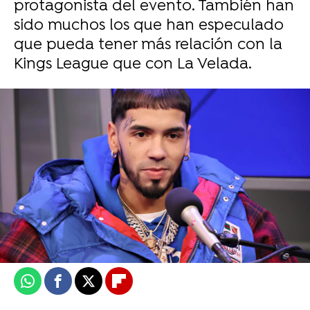
protagonista del evento. También han
sido muchos los que han especulado
que pueda tener más relación con la
Kings League que con La Velada.
Beyoncé anuncia que su su álbum de música
country se llamará Act II: Cowboy Carter
Asier Duque
Publicado:
13 de marzo de 2024, 11:41
Whatsapp
Facebook
X
Flipboard