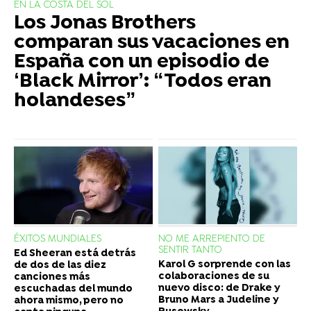
EN LA COSTA DEL SOL
Los Jonas Brothers
comparan sus vacaciones en
España con un episodio de
‘Black Mirror’: “Todos eran
holandeses”
ÉXITOS MUNDIALES
NO ME ARREPIENTO DE
SENTIR TANTO
Ed Sheeran está detrás
Karol G sorprende con las
de dos de las diez
colaboraciones de su
canciones más
nuevo disco: de Drake y
escuchadas del mundo
Bruno Mars a Judeline y
ahora mismo, pero no