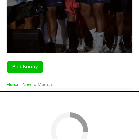
Bad Bunny
Flooxer Now
» Música