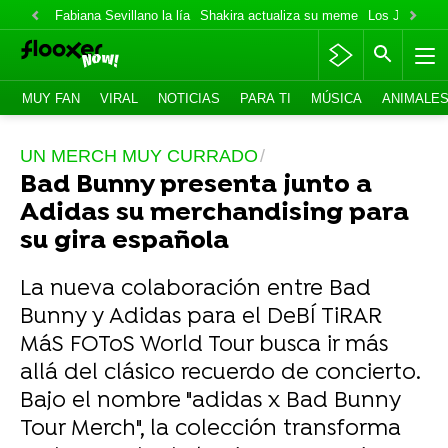
Fabiana Sevillano la lía
Shakira actualiza su meme
Los Jonas va
MUY FAN
VIRAL
NOTICIAS
PARA TI
MÚSICA
ANIMALE
UN MERCH MUY CURRADO
Bad Bunny presenta junto a
Adidas su merchandising para
su gira española
La nueva colaboración entre Bad
Bunny y Adidas para el DeBÍ TiRAR
MáS FOToS World Tour busca ir más
allá del clásico recuerdo de concierto.
Bajo el nombre "adidas x Bad Bunny
Tour Merch", la colección transforma