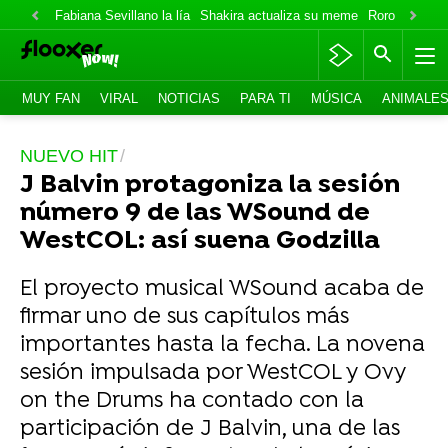
Fabiana Sevillano la lía
Shakira actualiza su meme
Roro lo niega
MUY FAN
VIRAL
NOTICIAS
PARA TI
MÚSICA
ANIMALE
NUEVO HIT
J Balvin protagoniza la sesión
número 9 de las WSound de
WestCOL: así suena Godzilla
El proyecto musical WSound acaba de
firmar uno de sus capítulos más
importantes hasta la fecha. La novena
sesión impulsada por WestCOL y Ovy
on the Drums ha contado con la
participación de J Balvin, una de las