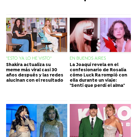
"ESTO YA LO HE VISTO"
EN BUENOS AIRES
Shakira actualiza su
La Joaqui revela en el
meme más viral casi 30
confesionario de Rosalía
años después y las redes
cómo Luck Ra rompió con
alucinan con el resultado
ella durante un viaje:
"Sentí que perdí el alma"