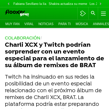
Fabiana Sevillano la lía
Shakira actualiza su meme
Los Jonas va
MUY FAN
VIRAL
NOTICIAS
PARA TI
MÚSICA
ANIMALE
COLABORACIÓN
Charli XCX y Twitch podrían
sorprender con un evento
especial para el lanzamiento de
su álbum de remixes de BRAT
Twitch ha insinuado en sus redes la
posibilidad de un evento especial
relacionado con el próximo álbum de
remixes de Charli XCX, BRAT. La
plataforma podría estar preparando