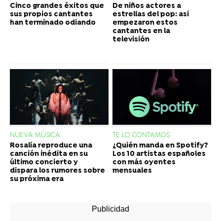
Cinco grandes éxitos que
De niños actores a
sus propios cantantes
estrellas del pop: así
han terminado odiando
empezaron estos
cantantes en la
televisión
NUEVA MÚSICA
TE LO CONTAMOS
Rosalía reproduce una
¿Quién manda en Spotify?
canción inédita en su
Los 10 artistas españoles
último concierto y
con más oyentes
dispara los rumores sobre
mensuales
su próxima era