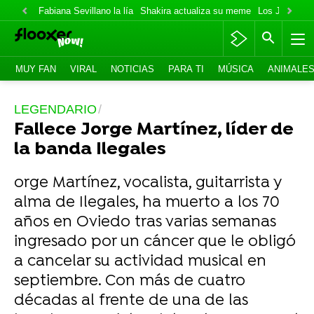
Fabiana Sevillano la lía
Shakira actualiza su meme
Los Jonas va
MUY FAN
VIRAL
NOTICIAS
PARA TI
MÚSICA
ANIMALE
LEGENDARIO
Fallece Jorge Martínez, líder de
la banda Ilegales
orge Martínez, vocalista, guitarrista y
alma de Ilegales, ha muerto a los 70
años en Oviedo tras varias semanas
ingresado por un cáncer que le obligó
a cancelar su actividad musical en
septiembre. Con más de cuatro
décadas al frente de una de las