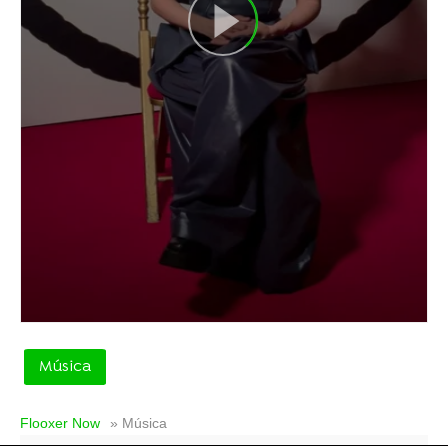
Música
Flooxer Now
» Música