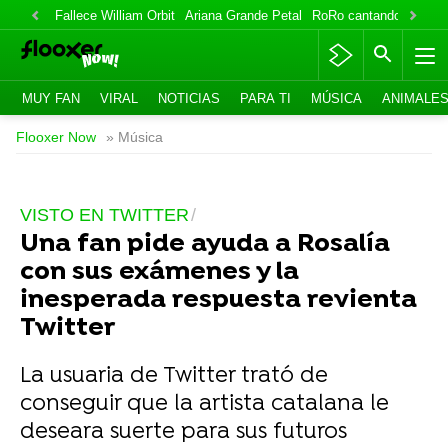
Fallece William Orbit
Ariana Grande Petal
RoRo cantando
IlloJu
MUY FAN
VIRAL
NOTICIAS
PARA TI
MÚSICA
ANIMALE
Flooxer Now
» Música
VISTO EN TWITTER
Una fan pide ayuda a Rosalía
con sus exámenes y la
inesperada respuesta revienta
Twitter
La usuaria de Twitter trató de
conseguir que la artista catalana le
deseara suerte para sus futuros