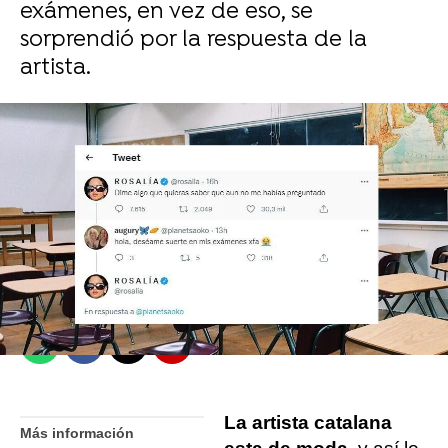
exámenes, en vez de eso, se
sorprendió por la respuesta de la
artista.
Mario Fernández
Madrid
Publicado:
17 de mayo de 2022, 13:18
Whatsapp
Facebook
X
Flipboard
La artista catalana
Más información