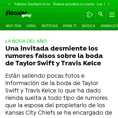
Fabiana Sevillano la lía
Shakira actualiza su meme
Los Jonas va
MUY FAN
VIRAL
NOTICIAS
PARA TI
MÚSICA
ANIMALE
LA BODA DEL AÑO
Una invitada desmiente los
rumores falsos sobre la boda
de Taylor Swift y Travis Kelce
Están saliendo pocas fotos e
información de la boda de Taylor
Swift y Travis Kelce lo que ha dado
rienda suelta a todo tipo de rumores
que la esposa del propietario de los
Kansas City Chiefs se ha encargado de