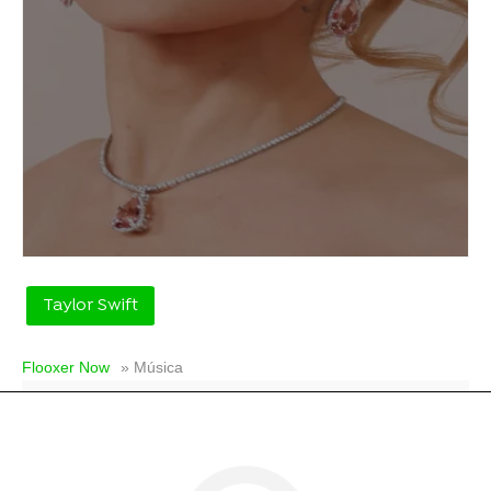
Taylor Swift
Flooxer Now
» Música