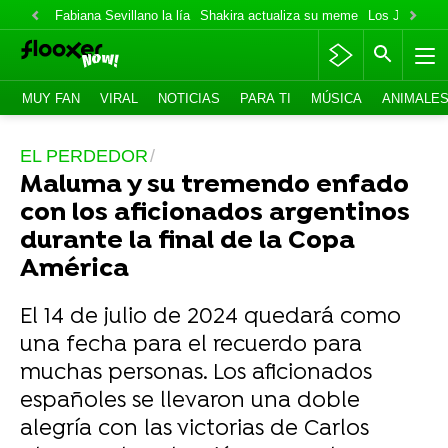
Fabiana Sevillano la lía
Shakira actualiza su meme
Los Jonas va
MUY FAN
VIRAL
NOTICIAS
PARA TI
MÚSICA
ANIMALE
EL PERDEDOR
Maluma y su tremendo enfado
con los aficionados argentinos
durante la final de la Copa
América
El 14 de julio de 2024 quedará como
una fecha para el recuerdo para
muchas personas. Los aficionados
españoles se llevaron una doble
alegría con las victorias de Carlos