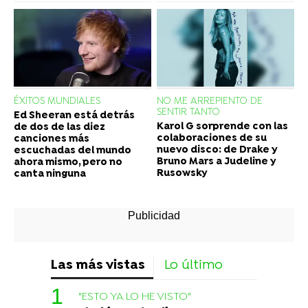
ÉXITOS MUNDIALES
NO ME ARREPIENTO DE
SENTIR TANTO
Ed Sheeran está detrás
Karol G sorprende con las
de dos de las diez
colaboraciones de su
canciones más
nuevo disco: de Drake y
escuchadas del mundo
Bruno Mars a Judeline y
ahora mismo, pero no
Rusowsky
canta ninguna
Las más vistas
Lo último
"ESTO YA LO HE VISTO"