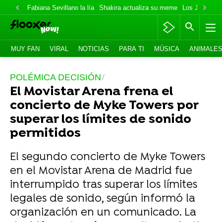
Fabiana Sevillano la lía
Shakira actualiza su meme
Los Jonas va
MUY FAN
VIRAL
NOTICIAS
PARA TI
MÚSICA
ANIMALE
POLÉMICA DECISIÓN
El Movistar Arena frena el
concierto de Myke Towers por
superar los límites de sonido
permitidos
El segundo concierto de Myke Towers
en el Movistar Arena de Madrid fue
interrumpido tras superar los límites
legales de sonido, según informó la
organización en un comunicado. La