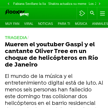
Fabiana Sevillano la lía
Shakira actualiza su meme
Los Jonas va
MUY FAN
VIRAL
NOTICIAS
PARA TI
MÚSICA
ANIMALE
TRAGEDIA
Mueren el youtuber Gaspi y el
cantante Oliver Tree en un
choque de helicópteros en Río
de Janeiro
El mundo de la música y el
entretenimiento digital está de luto. Al
menos seis personas han fallecido
este domingo tras colisionar dos
helicópteros en el barrio residencial