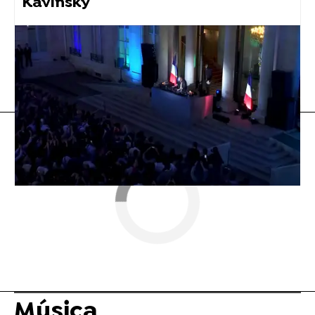
Kavinsky
Rosalía
Flooxer Now
» Música
Música