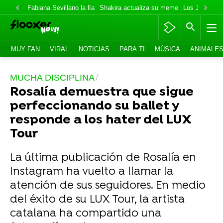
Fabiana Sevillano la lía
Shakira actualiza su meme
Los Jonas va
MUY FAN
VIRAL
NOTICIAS
PARA TI
MÚSICA
ANIMALE
MUCHA DISCIPLINA
Rosalía demuestra que sigue
perfeccionando su ballet y
responde a los hater del LUX
Tour
La última publicación de Rosalía en
Instagram ha vuelto a llamar la
atención de sus seguidores. En medio
del éxito de su LUX Tour, la artista
catalana ha compartido una