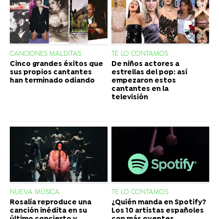
CANCIONES MALDITAS
TE LO CONTAMOS
Cinco grandes éxitos que
De niños actores a
sus propios cantantes
estrellas del pop: así
han terminado odiando
empezaron estos
cantantes en la
televisión
NUEVA MÚSICA
TE LO CONTAMOS
Rosalía reproduce una
¿Quién manda en Spotify?
canción inédita en su
Los 10 artistas españoles