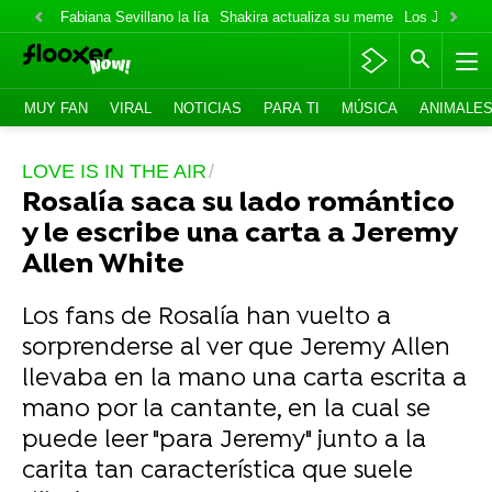
Fabiana Sevillano la lía
Shakira actualiza su meme
Los Jonas va
MUY FAN
VIRAL
NOTICIAS
PARA TI
MÚSICA
ANIMALE
LOVE IS IN THE AIR
Rosalía saca su lado romántico
y le escribe una carta a Jeremy
Allen White
Los fans de Rosalía han vuelto a
sorprenderse al ver que Jeremy Allen
llevaba en la mano una carta escrita a
mano por la cantante, en la cual se
puede leer "para Jeremy" junto a la
carita tan característica que suele