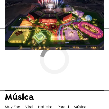
Flooxer Now
» Música
Rosalía
Música
Muy Fan
Viral
Noticias
Para ti
Música