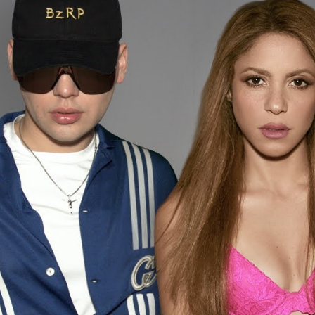
hakira
Whatsapp
Facebook
X
Flipboa
BZRP Music Session es sinónimo de