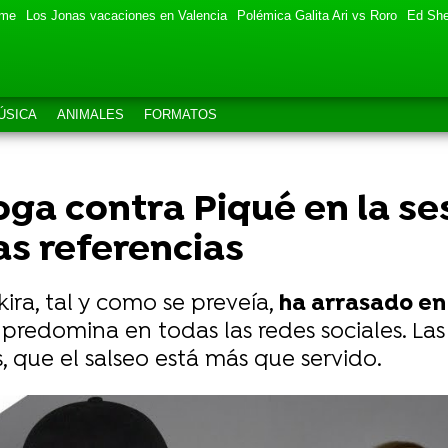
eme
Los Jonas vacaciones en Valencia
Polémica Galita Ari vs Roro
Ed She
ÚSICA
ANIMALES
FORMATOS
ga contra Piqué en la se
as referencias
ira, tal y como se preveía,
ha arrasado en 
predomina en todas las redes sociales. La
, que el salseo está más que servido.
 de entrevistar a Shakira"