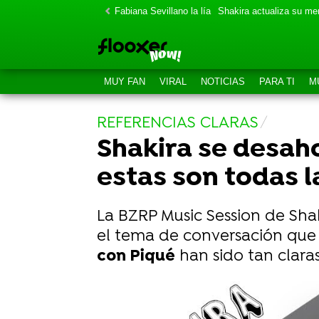
Fabiana Sevillano la lía
Shakira actualiza su m
MUY FAN
VIRAL
NOTICIAS
PARA TI
M
REFERENCIAS CLARAS
Shakira se desaho
estas son todas l
La BZRP Music Session de Shak
el tema de conversación que 
con Piqué
han sido tan claras
La reacción de Ibai: "Estuve a punto