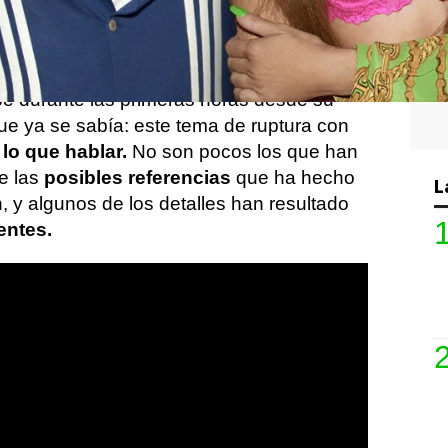
e conversación
en las redes sociales; y
tión incluye a
una estrella como Shakira
,
omunal. Más de veinte millones de
e durante las primeras horas desde su
ue ya se sabía: este tema de ruptura con
lo que hablar.
No son pocos los que han
e las
posibles referencias
que ha hecho
L
, y algunos de los detalles han resultado
entes.