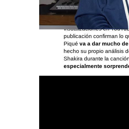
viralidad y monotema d
cuando la canción en cues
el alcance puede ser desc
visualizaciones en YouTub
publicación confirman lo q
Piqué
va a dar mucho de 
hecho su propio análisis d
Shakira durante la canción
especialmente sorprend