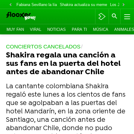
Fabiana Sevillano la lía
Shakira actualiza su meme
Los Jonas va
MUY FAN
VIRAL
NOTICIAS
PARA TI
MÚSICA
ANIMALE
CONCIERTOS CANCELADOS
Shakira regala una canción a
sus fans en la puerta del hotel
antes de abandonar Chile
La cantante colombiana Shakira
regaló este lunes a los cientos de fans
que se agolpaban a las puertas del
hotel Mandarín, en la zona oriente de
Santiago, una canción antes de
abandonar Chile, donde no pudo