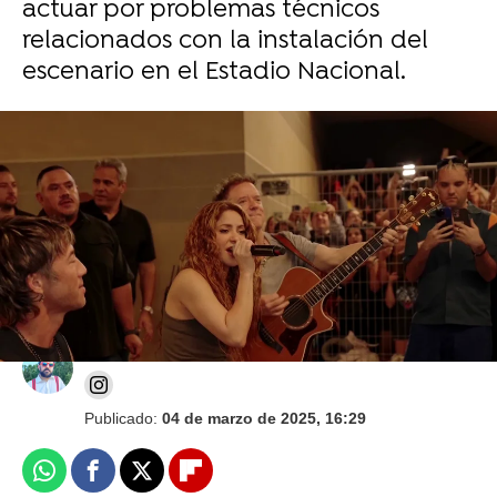
actuar por problemas técnicos
relacionados con la instalación del
escenario en el Estadio Nacional.
¿Qué está pasando en la gira de Shakira? La
cantante cancela otro concierto por problemas
técnicos
Juan Ceñal
Publicado:
04 de marzo de 2025, 16:29
Whatsapp
Facebook
X
Flipboard