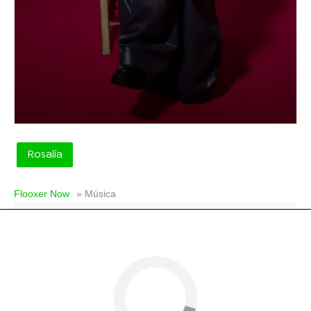
Rosalía
Flooxer Now
» Música