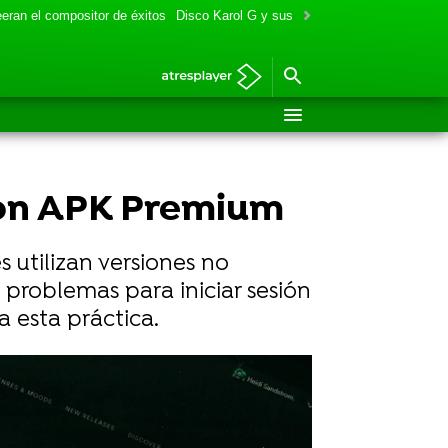
eran el compositor de éxitos
Disco Karol G y sus colaboraciones
Aitana y
 con APK Premium
 utilizan versiones no
 problemas para iniciar sesión
 esta práctica.