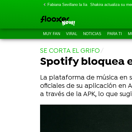
Fabiana Sevillano la lía
Shakira actualiza su m
MUY FAN
VIRAL
NOTICIAS
PARA TI
M
SE CORTA EL GRIFO
Spotify bloquea 
La plataforma de música en st
oficiales de su aplicación en
a través de la APK, lo que su