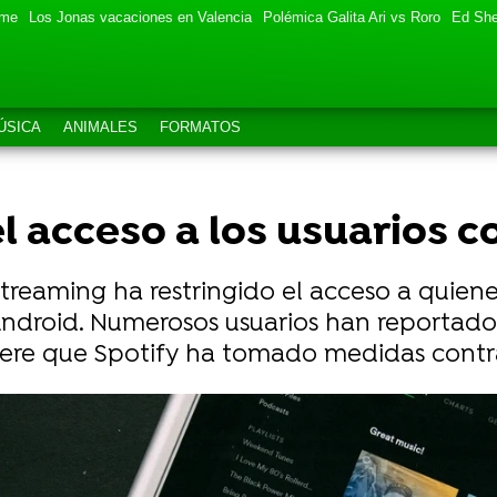
eme
Los Jonas vacaciones en Valencia
Polémica Galita Ari vs Roro
Ed She
ÚSICA
ANIMALES
FORMATOS
el acceso a los usuarios
reaming ha restringido el acceso a quienes
 Android. Numerosos usuarios han reportado
giere que Spotify ha tomado medidas contra