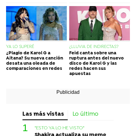
YA LO SUPERÉ
¿LLUVIA DE INDIRECTAS?
¿Plagio de Karol G a
Feid canta sobre una
Aitana? Su nueva canción
ruptura antes del nuevo
desata una oleada de
disco de Karol G y las
comparaciones en redes
redes hacen sus
apuestas
Las más vistas
Lo último
"ESTO YA LO HE VISTO"
Shakira actualiza su meme