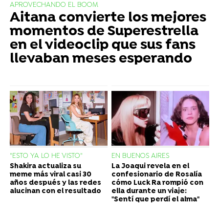
APROVECHANDO EL BOOM
Aitana convierte los mejores
momentos de Superestrella
en el videoclip que sus fans
llevaban meses esperando
"ESTO YA LO HE VISTO"
EN BUENOS AIRES
Shakira actualiza su
La Joaqui revela en el
meme más viral casi 30
confesionario de Rosalía
años después y las redes
cómo Luck Ra rompió con
alucinan con el resultado
ella durante un viaje:
"Sentí que perdí el alma"