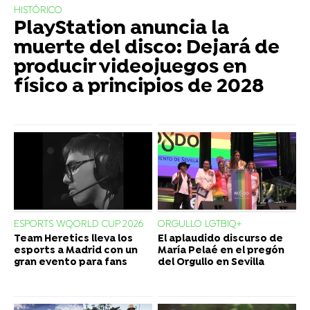
HISTÓRICO
PlayStation anuncia la
muerte del disco: Dejará de
producir videojuegos en
físico a principios de 2028
ESPORTS WQORLD CUP 2026
ORGULLO LGTBIQ+
Team Heretics lleva los
El aplaudido discurso de
esports a Madrid con un
María Pelaé en el pregón
gran evento para fans
del Orgullo en Sevilla