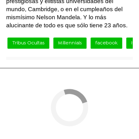
prestigiosas y elitistas universidades del
mundo, Cambridge, o en el cumpleaños del
mismísimo Nelson Mandela. Y lo más
alucinante de todo es que sólo tiene 23 años.
Tribus Ocultas
Millennials
facebook
Ins