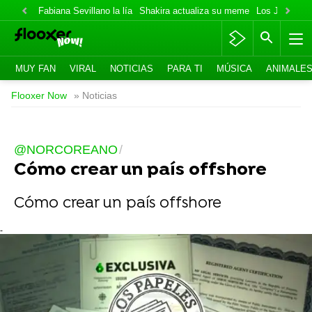
Fabiana Sevillano la lía
Shakira actualiza su meme
Los Jonas va
MUY FAN
VIRAL
NOTICIAS
PARA TI
MÚSICA
ANIMALE
Flooxer Now
» Noticias
@NORCOREANO
Cómo crear un país offshore
Cómo crear un país offshore
-