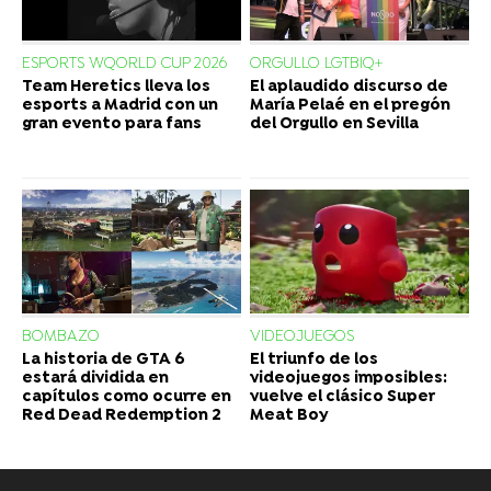
ESPORTS WQORLD CUP 2026
ORGULLO LGTBIQ+
Team Heretics lleva los
El aplaudido discurso de
esports a Madrid con un
María Pelaé en el pregón
gran evento para fans
del Orgullo en Sevilla
BOMBAZO
VIDEOJUEGOS
La historia de GTA 6
El triunfo de los
estará dividida en
videojuegos imposibles:
capítulos como ocurre en
vuelve el clásico Super
Red Dead Redemption 2
Meat Boy