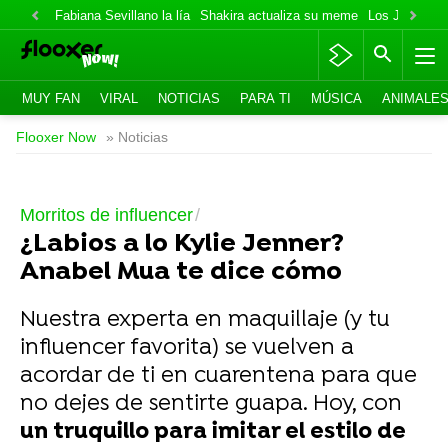
Fabiana Sevillano la lía
Shakira actualiza su meme
Los Jonas va
MUY FAN
VIRAL
NOTICIAS
PARA TI
MÚSICA
ANIMALE
Flooxer Now
» Noticias
Morritos de influencer
¿Labios a lo Kylie Jenner?
Anabel Mua te dice cómo
Nuestra experta en maquillaje (y tu
influencer favorita) se vuelven a
acordar de ti en cuarentena para que
no dejes de sentirte guapa. Hoy, con
un truquillo para imitar el estilo de