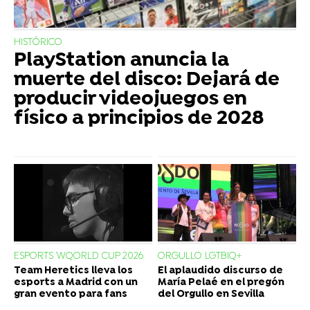
HISTÓRICO
PlayStation anuncia la
muerte del disco: Dejará de
producir videojuegos en
físico a principios de 2028
ESPORTS WQORLD CUP 2026
ORGULLO LGTBIQ+
Team Heretics lleva los
El aplaudido discurso de
esports a Madrid con un
María Pelaé en el pregón
gran evento para fans
del Orgullo en Sevilla