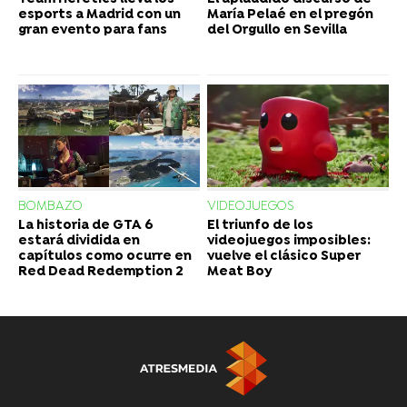
esports a Madrid con un
María Pelaé en el pregón
gran evento para fans
del Orgullo en Sevilla
BOMBAZO
VIDEOJUEGOS
La historia de GTA 6
El triunfo de los
estará dividida en
videojuegos imposibles:
capítulos como ocurre en
vuelve el clásico Super
Red Dead Redemption 2
Meat Boy