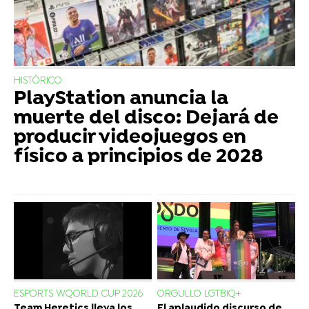
HISTÓRICO
PlayStation anuncia la
muerte del disco: Dejará de
producir videojuegos en
físico a principios de 2028
ESPORTS WQORLD CUP 2026
ORGULLO LGTBIQ+
Team Heretics lleva los
El aplaudido discurso de