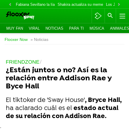
Fabiana Sevillano la lía
Shakira actualiza su meme
Los Jonas va
MUY FAN
VIRAL
NOTICIAS
PARA TI
MÚSICA
ANIMALE
Flooxer Now
» Noticias
FRIENDZONE
¿Están juntos o no? Así es la
relación entre Addison Rae y
Byce Hall
El tiktoker de 'Sway House'
, Bryce Hall,
ha aclarado cuál es el
estado actual
de su relación con Addison Rae.
-