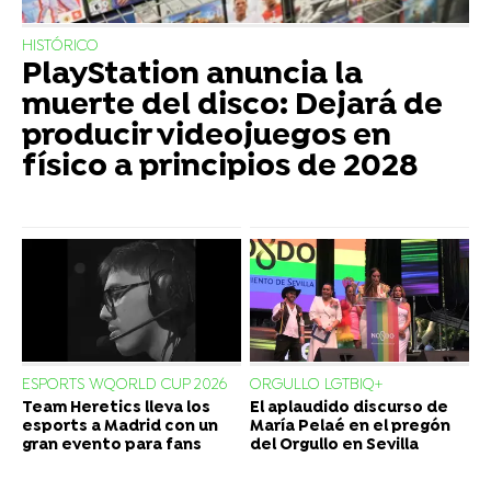
HISTÓRICO
PlayStation anuncia la
muerte del disco: Dejará de
producir videojuegos en
físico a principios de 2028
ESPORTS WQORLD CUP 2026
ORGULLO LGTBIQ+
Team Heretics lleva los
El aplaudido discurso de
esports a Madrid con un
María Pelaé en el pregón
gran evento para fans
del Orgullo en Sevilla