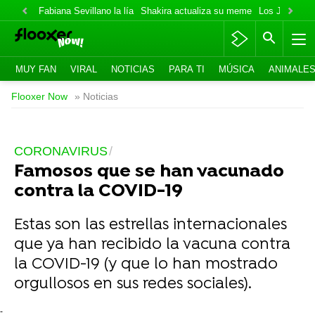
Fabiana Sevillano la lía
Shakira actualiza su meme
Los Jonas va
MUY FAN
VIRAL
NOTICIAS
PARA TI
MÚSICA
ANIMALE
Flooxer Now
» Noticias
CORONAVIRUS
Famosos que se han vacunado
contra la COVID-19
Estas son las estrellas internacionales
que ya han recibido la vacuna contra
la COVID-19 (y que lo han mostrado
orgullosos en sus redes sociales).
-