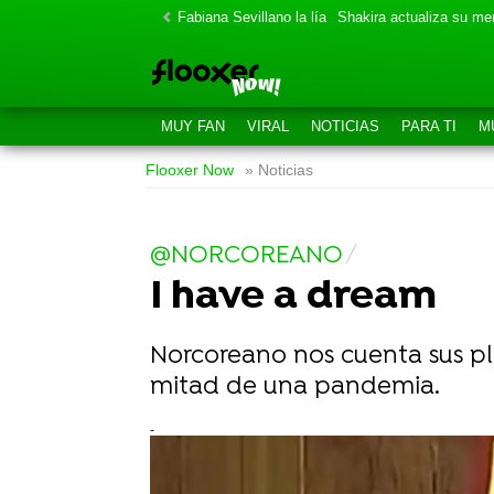
Fabiana Sevillano la lía
Shakira actualiza su m
MUY FAN
VIRAL
NOTICIAS
PARA TI
M
Flooxer Now
» Noticias
@NORCOREANO
I have a dream
Norcoreano nos cuenta sus pl
mitad de una pandemia.
-