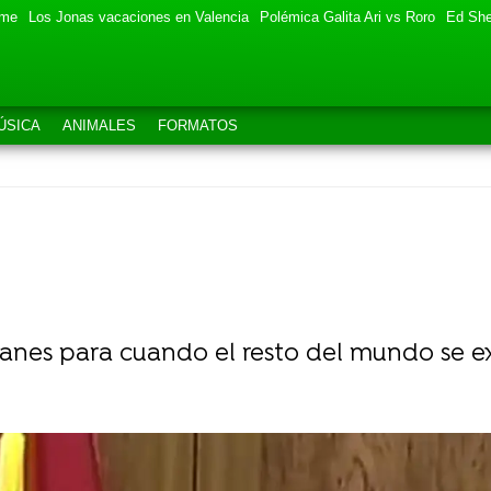
eme
Los Jonas vacaciones en Valencia
Polémica Galita Ari vs Roro
Ed She
ÚSICA
ANIMALES
FORMATOS
anes para cuando el resto del mundo se e