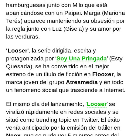
hamburguesas junto con Milo que está
abanicándose con un Paipai. Marga (Mariona
Terés) aparece manteniendo su obsesión por
la regla junto con Luz (Gisela) y su amor por
las verduras.
'Looser'
, la serie dirigida, escrita y
protagonizada por ‘
Soy Una Pringada
’ (Esty
Quesada), se ha convertido en el mejor
estreno de un título de ficción en
Flooxer
, la
marca joven del grupo
Atresmedia
y en todo
un fenómeno social que trasciende a Internet.
El mismo día del lanzamiento, ‘
Looser
’ se
viralizó rápidamente en redes sociales y se
situó como trending topic en Twitter. El éxito
venía anticipado por la emisión del tráiler en
Neox
, que se pudo ver 5 minutos antes del