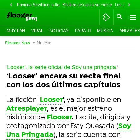
Fabiana Sevillano la lía
Shakira actualiza su meme
Los Jonas va
MUY FAN
VIRAL
NOTICIAS
PARA TI
MÚSICA
ANIMALE
Flooxer Now
» Noticias
'Looser', la serie oficial de Soy una pringada
‘Looser’ encara su recta final
con los dos últimos capítulos
La ficción '
Looser
', ya disponible en
Atresplayer
, es el mejor estreno
histórico de
Flooxer
.
Escrita, dirigida y
protagonizada por Esty Quesada (
Soy
Una Pringada
), la serie cuenta con