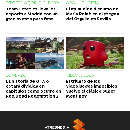
ESPORTS WQORLD CUP 2026
ORGULLO LGTBIQ+
Team Heretics lleva los
El aplaudido discurso de
esports a Madrid con un
María Pelaé en el pregón
gran evento para fans
del Orgullo en Sevilla
BOMBAZO
VIDEOJUEGOS
La historia de GTA 6
El triunfo de los
estará dividida en
videojuegos imposibles:
capítulos como ocurre en
vuelve el clásico Super
Red Dead Redemption 2
Meat Boy