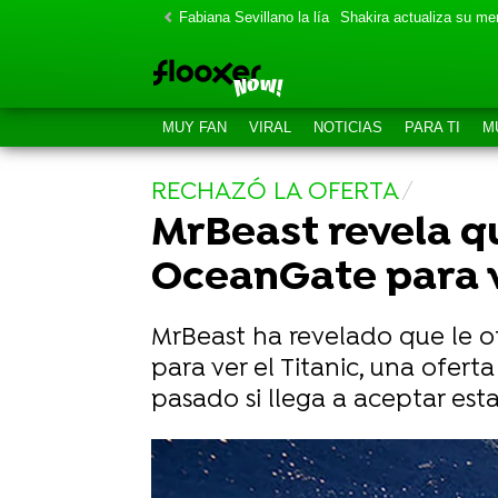
Fabiana Sevillano la lía
Shakira actualiza su m
MUY FAN
VIRAL
NOTICIAS
PARA TI
M
RECHAZÓ LA OFERTA
MrBeast revela qu
OceanGate para ve
MrBeast ha revelado que le o
para ver el Titanic, una ofert
pasado si llega a aceptar est