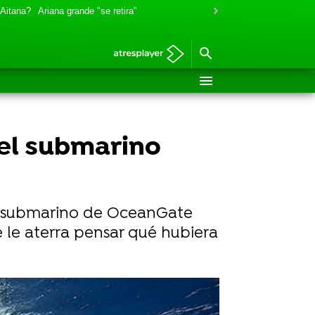
 Aitana?
Ariana grande "se retira"
 el submarino
el submarino de OceanGate
ue le aterra pensar qué hubiera