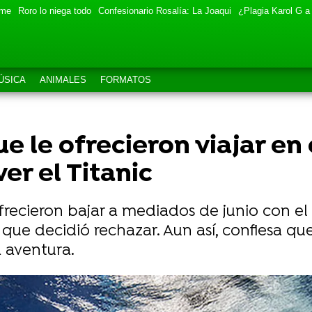
eme
Roro lo niega todo
Confesionario Rosalía: La Joaqui
¿Plagia Karol G a
ÚSICA
ANIMALES
FORMATOS
e le ofrecieron viajar en
r el Titanic
frecieron bajar a mediados de junio con 
a que decidió rechazar. Aun así, confiesa q
a aventura.