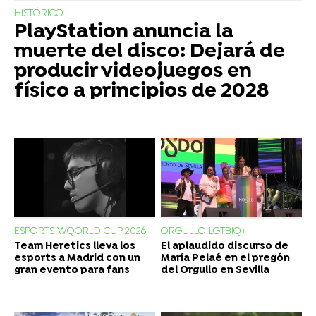
HISTÓRICO
PlayStation anuncia la
muerte del disco: Dejará de
producir videojuegos en
físico a principios de 2028
ESPORTS WQORLD CUP 2026
ORGULLO LGTBIQ+
Team Heretics lleva los
El aplaudido discurso de
esports a Madrid con un
María Pelaé en el pregón
gran evento para fans
del Orgullo en Sevilla