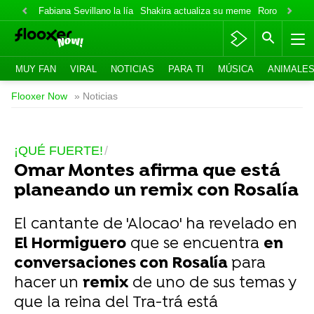
Fabiana Sevillano la lía
Shakira actualiza su meme
Roro lo niega
MUY FAN
VIRAL
NOTICIAS
PARA TI
MÚSICA
ANIMALE
Flooxer Now
» Noticias
¡QUÉ FUERTE!
Omar Montes afirma que está
planeando un remix con Rosalía
El cantante de 'Alocao' ha revelado en
El Hormiguero
que se encuentra
en
conversaciones con Rosalía
para
hacer un
remix
de uno de sus temas y
que la reina del Tra-trá está