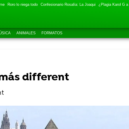
eme
Roro lo niega todo
Confesionario Rosalía: La Joaqui
¿Plagia Karol G a
ÚSICA
ANIMALES
FORMATOS
 más different
nt