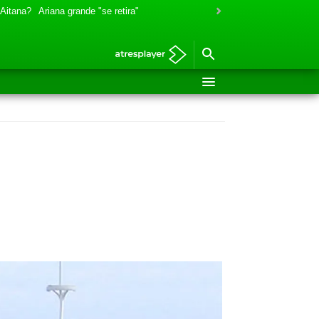
 Aitana?
Ariana grande "se retira"