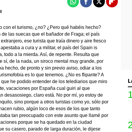
Whatsapp
Facebook
X
Flipboa
48
do con el turismo, ¿no? ¿Pero qué habéis hecho?
is de las suecas que el bañador de Fraga; el país
 extranjero, ese turista que traía dinero y aire fresco
apestaba a cura y a militar, el país del Spain is
 todo a la mierda. Así, de repente. Resulta que
 sí, de la nada, un siroco mental muy grande, por
a hecho, de pronto y sin previo aviso, odiar a los
turismofobia es lo que tenemos. ¿No es flipante? A
L
o que he podido entender de los telediarios que miro
te, vacaciones por España cual guiri al que
 desasosiego, claro está. No por mí, yo estoy de
uilo, sino porque a otros turistas como yo, sólo por
acen rubio, algún loco de esos de los que tanto
 Estaba tan preocupado con este asunto que llamé por
caciones porque se ha quedado en la ciudad
 su casero, parado de larga duración, le dijese