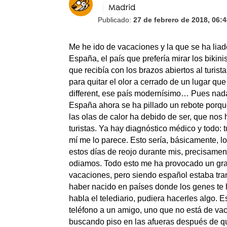
Madrid
Publicado:
27 de febrero de 2018, 06:
Me he ido de vacaciones y la que se ha lia
España, el país que prefería mirar los bikin
que recibía con los brazos abiertos al turista
para quitar el olor a cerrado de un lugar que 
different, ese país modernísimo… Pues nada,
España ahora se ha pillado un rebote porque
las olas de calor ha debido de ser, que nos h
turistas. Ya hay diagnóstico médico y todo: 
mí me lo parece. Esto sería, básicamente, l
estos días de reojo durante mis, precisamen
odiamos. Todo esto me ha provocado un gran
vacaciones, pero siendo español estaba tranq
haber nacido en países donde los genes te h
habla el telediario, pudiera hacerles algo.
teléfono a un amigo, uno que no está de va
buscando piso en las afueras después de que