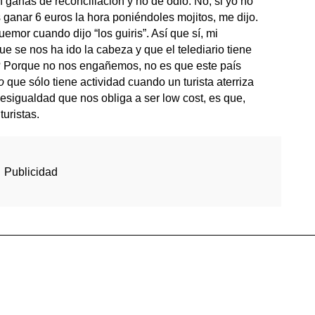
 ganas de reconciliación y no de odio. No, si yo no
 ganar 6 euros la hora poniéndoles mojitos, me dijo.
or cuando dijo “los guiris”. Así que sí, mi
e se nos ha ido la cabeza y que el telediario tiene
? Porque no nos engañemos, no es que este país
o
que sólo tiene actividad cuando un turista aterriza
desigualdad que nos obliga a ser low cost, es que,
uristas.