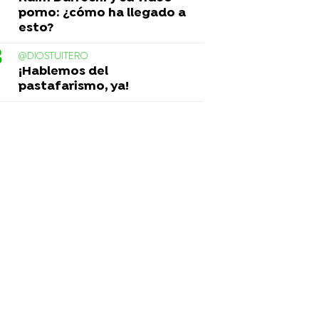
porno: ¿cómo ha llegado a
esto?
@DIOSTUITERO
¡Hablemos del
pastafarismo, ya!