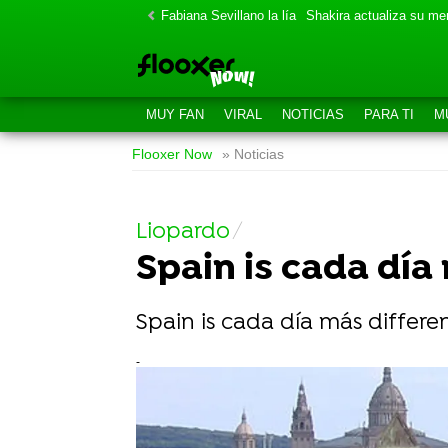
Fabiana Sevillano la lía
Shakira actualiza su m
MUY FAN
VIRAL
NOTICIAS
PARA TI
M
Flooxer Now
» Noticias
Liopardo
Spain is cada día
Spain is cada día más differe
-