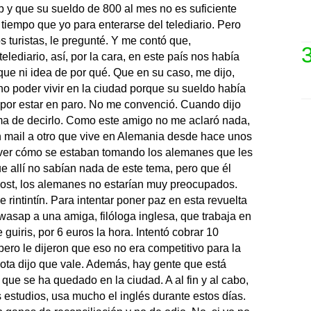
b y que su sueldo de 800 al mes no es suficiente
 tiempo que yo para enterarse del telediario. Pero
turistas, le pregunté. Y me contó que,
elediario, así, por la cara, en este país nos había
 que ni idea de por qué. Que en su caso, me dijo,
 no poder vivir en la ciudad porque su sueldo había
 por estar en paro. No me convenció. Cuando dijo
rma de decirlo. Como este amigo no me aclaró nada,
 mail a otro que vive en Alemania desde hace unos
 a ver cómo se estaban tomando los alemanes que les
e allí no sabían nada de este tema, pero que él
 cost, los alemanes no estarían muy preocupados.
e rintintín. Para intentar poner paz en esta revuelta
 wasap a una amiga, filóloga inglesa, que trabaja en
guiris, por 6 euros la hora. Intentó cobrar 10
ero le dijeron que eso no era competitivo para la
iota dijo que vale. Además, hay gente que está
que se ha quedado en la ciudad. A al fin y al cabo,
 estudios, usa mucho el inglés durante estos días.