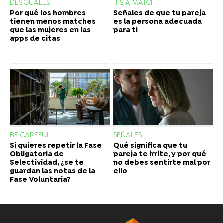
DESIGUALES
IT'S A MATCH
Por qué los hombres
Señales de que tu pareja
tienen menos matches
es la persona adecuada
que las mujeres en las
para ti
apps de citas
BE CAREFUL
SEÑALES
Si quieres repetir la Fase
Qué significa que tu
Obligatoria de
pareja te irrite, y por qué
Selectividad, ¿se te
no debes sentirte mal por
guardan las notas de la
ello
Fase Voluntaria?