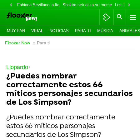
Fabiana Sevillano la lía
Shakira actualiza su meme
Los Jonas va
MUY FAN
VIRAL
NOTICIAS
PARA TI
MÚSICA
ANIMALE
Flooxer Now
» Para ti
Liopardo
¿Puedes nombrar
correctamente estos 66
míticos personajes secundarios
de Los Simpson?
¿Puedes nombrar correctamente
estos 66 míticos personajes
secundarios de Los Simpson?