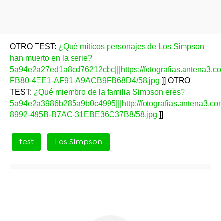
OTRO TEST:
¿Qué míticos personajes de Los Simpson
han muerto en la serie?
5a94e2a27ed1a8cd76212cbc|||https://fotografias.antena3.
FB80-4EE1-AF91-A9ACB9FB68D4/58.jpg
]] OTRO
TEST:
¿Qué miembro de la familia Simpson eres?
5a94e2a3986b285a9b0c4995|||http://fotografias.antena3.c
8992-495B-B7AC-31EBE36C37B8/58.jpg
]]
test
Los Simpson