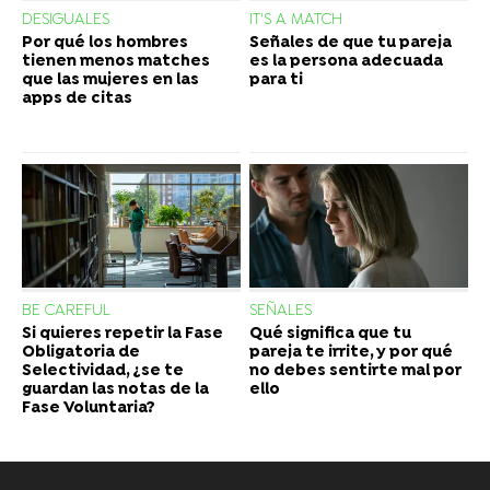
DESIGUALES
IT'S A MATCH
Por qué los hombres
Señales de que tu pareja
tienen menos matches
es la persona adecuada
que las mujeres en las
para ti
apps de citas
BE CAREFUL
SEÑALES
Si quieres repetir la Fase
Qué significa que tu
Obligatoria de
pareja te irrite, y por qué
Selectividad, ¿se te
no debes sentirte mal por
guardan las notas de la
ello
Fase Voluntaria?