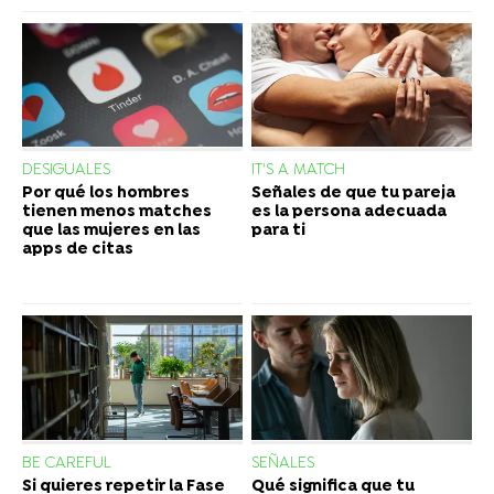
DESIGUALES
IT'S A MATCH
Por qué los hombres
Señales de que tu pareja
tienen menos matches
es la persona adecuada
que las mujeres en las
para ti
apps de citas
BE CAREFUL
SEÑALES
Si quieres repetir la Fase
Qué significa que tu