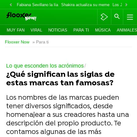
Fabiana Sevillano la lía
Shakira actualiza su meme
Los Jonas va
MUY FAN
VIRAL
NOTICIAS
PARA TI
MÚSICA
ANIMALE
Flooxer Now
» Para ti
Lo que esconden los acrónimos
¿Qué significan las siglas de
estas marcas tan famosas?
Los nombres de las marcas pueden
tener diversos significados, desde
homenajear a sus creadores hasta una
descripción del propio producto. Te
contamos algunas de las más