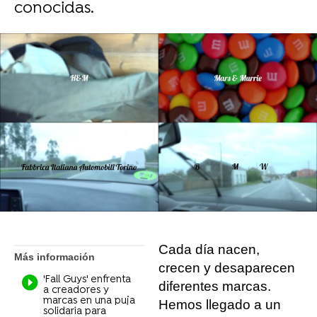
conocidas.
Flooxer Now
Madrid
Publicado:
18 de noviembre de 2021, 13:22
Whatsapp
Facebook
X
Flipboard
Cada día nacen,
Más información
crecen y desaparecen
'Fall Guys' enfrenta
diferentes marcas.
a creadores y
marcas en una puja
Hemos llegado a un
solidaria para