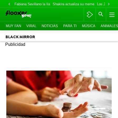
Fabiana Sevillano la lía
Shakira actualiza su meme
Los Jonas va
MUY FAN
VIRAL
NOTICIAS
PARA TI
MÚSICA
ANIMALE
BLACK MIRROR