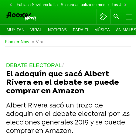
Fabiana Sevillano la lía
Shakira actualiza su meme
Los Jonas va
MUY FAN
VIRAL
NOTICIAS
PARA TI
MÚSICA
ANIMALE
Flooxer Now
» Viral
DEBATE ELECTORAL
El adoquín que sacó Albert
Rivera en el debate se puede
comprar en Amazon
Albert Rivera sacó un trozo de
adoquín en el debate electoral por las
elecciones generales 2019 y se puede
comprar en Amazon.