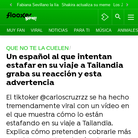
Fabiana Sevillano la lía
Shakira actualiza su meme
Los Jonas va
MUY FAN
VIRAL
NOTICIAS
PARA TI
MÚSICA
ANIMALE
QUE NO TE LA CUELEN
Un español al que intentan
estafar en su viaje a Tailandia
graba su reacción y esta
advertencia
El tiktoker @carloscruzrzz se ha hecho
tremendamente viral con un vídeo en
el que muestra cómo lo están
estafando en su viaje a Tailandia.
Explica cómo pretenden cobrarle más