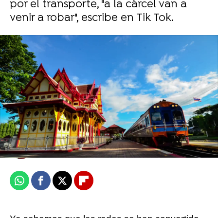
por el transporte, "a la cárcel van a
venir a robar", escribe en Tik Tok.
Decora su casa para celebrar la llegada de
2024, y termina enviando un mensaje de
socorro a sus vecinos
María Ibernón
Publicado:
03 de enero de 2024, 11:32
Whatsapp
Facebook
X
Flipboard