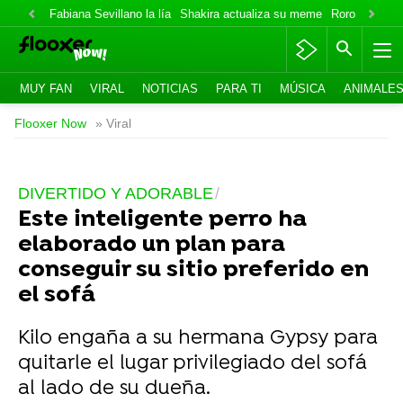
Fabiana Sevillano la lía
Shakira actualiza su meme
Roro lo niega
MUY FAN
VIRAL
NOTICIAS
PARA TI
MÚSICA
ANIMALE
Flooxer Now
» Viral
DIVERTIDO Y ADORABLE
Este inteligente perro ha
elaborado un plan para
conseguir su sitio preferido en
el sofá
Kilo engaña a su hermana Gypsy para
quitarle el lugar privilegiado del sofá
al lado de su dueña.