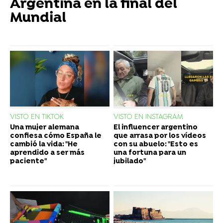
Argentina en la final del
Mundial
VISTO EN TIKTOK
VISTO EN INSTAGRAM
Una mujer alemana
El influencer argentino
confiesa cómo España le
que arrasa por los vídeos
cambió la vida: "He
con su abuelo: "Esto es
aprendido a ser más
una fortuna para un
paciente"
jubilado"