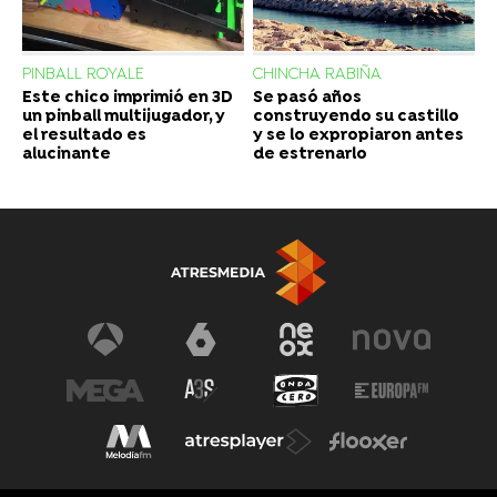
PINBALL ROYALE
CHINCHA RABIÑA
Este chico imprimió en 3D
Se pasó años
un pinball multijugador, y
construyendo su castillo
el resultado es
y se lo expropiaron antes
alucinante
de estrenarlo