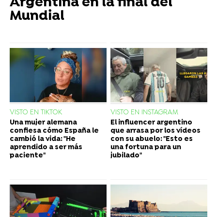
Argentina en la final del
Mundial
VISTO EN TIKTOK
VISTO EN INSTAGRAM
Una mujer alemana
El influencer argentino
confiesa cómo España le
que arrasa por los vídeos
cambió la vida: "He
con su abuelo: "Esto es
aprendido a ser más
una fortuna para un
paciente"
jubilado"