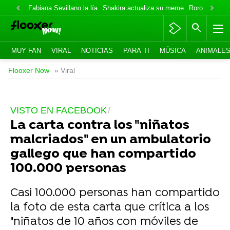
Fabiana Sevillano la lía
Shakira actualiza su meme
Roro lo niega
MUY FAN
VIRAL
NOTICIAS
PARA TI
MÚSICA
ANIMALE
Flooxer Now
» Viral
VISTO EN FACEBOOK
La carta contra los "niñatos
malcriados" en un ambulatorio
gallego que han compartido
100.000 personas
Casi 100.000 personas han compartido
la foto de esta carta que crítica a los
"niñatos de 10 años con móviles de