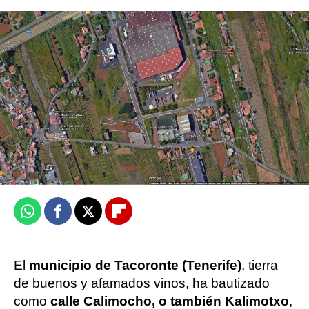
Las respuestas más geniales de alumnos en
exámenes: "Escribe con cifra los siguientes
números"
EFE
Publicado:
20 de junio de 2023, 13:45
Whatsapp
Facebook
X
Flipboard
El
municipio de Tacoronte (Tenerife)
, tierra
de buenos y afamados vinos, ha bautizado
como
calle Calimocho, o también Kalimotxo
,