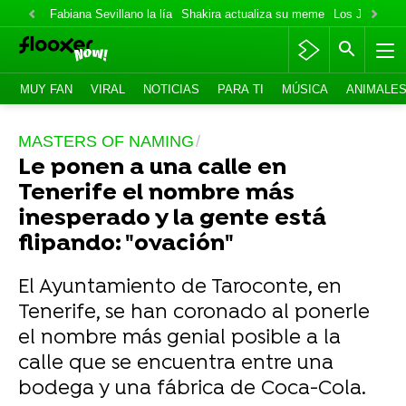
Fabiana Sevillano la lía
Shakira actualiza su meme
Los Jonas va
MUY FAN
VIRAL
NOTICIAS
PARA TI
MÚSICA
ANIMALE
MASTERS OF NAMING
Le ponen a una calle en
Tenerife el nombre más
inesperado y la gente está
flipando: "ovación"
El Ayuntamiento de Taroconte, en
Tenerife, se han coronado al ponerle
el nombre más genial posible a la
calle que se encuentra entre una
bodega y una fábrica de Coca-Cola.