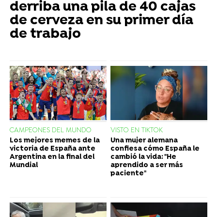
derriba una pila de 40 cajas
de cerveza en su primer día
de trabajo
CAMPEONES DEL MUNDO
VISTO EN TIKTOK
Los mejores memes de la
Una mujer alemana
victoria de España ante
confiesa cómo España le
Argentina en la final del
cambió la vida: "He
Mundial
aprendido a ser más
paciente"