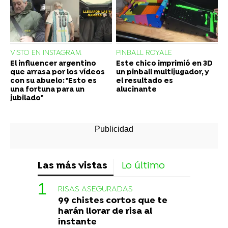
VISTO EN INSTAGRAM
PINBALL ROYALE
El influencer argentino
Este chico imprimió en 3D
que arrasa por los vídeos
un pinball multijugador, y
con su abuelo: "Esto es
el resultado es
una fortuna para un
alucinante
jubilado"
Las más vistas
Lo último
RISAS ASEGURADAS
99 chistes cortos que te
harán llorar de risa al
instante